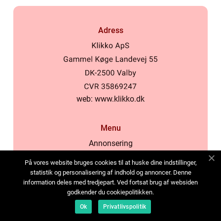
Adress
web:
www.klikko.dk
Menu
Annonsering
Om oss
På vores website bruges cookies til at huske dine indstillinger,
Cookies
statistik og personalisering af indhold og annoncer. Denne
information deles med tredjepart. Ved fortsat brug af websiden
Kontakta oss
godkender du cookiepolitikken.
Sitemap
Ok
Privatlivspolitik