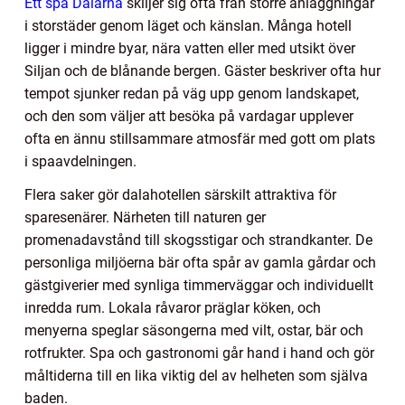
Ett spa Dalarna
skiljer sig ofta från större anläggningar
i storstäder genom läget och känslan. Många hotell
ligger i mindre byar, nära vatten eller med utsikt över
Siljan och de blånande bergen. Gäster beskriver ofta hur
tempot sjunker redan på väg upp genom landskapet,
och den som väljer att besöka på vardagar upplever
ofta en ännu stillsammare atmosfär med gott om plats
i spaavdelningen.
Flera saker gör dalahotellen särskilt attraktiva för
sparesenärer. Närheten till naturen ger
promenadavstånd till skogsstigar och strandkanter. De
personliga miljöerna bär ofta spår av gamla gårdar och
gästgiverier med synliga timmerväggar och individuellt
inredda rum. Lokala råvaror präglar köken, och
menyerna speglar säsongerna med vilt, ostar, bär och
rotfrukter. Spa och gastronomi går hand i hand och gör
måltiderna till en lika viktig del av helheten som själva
baden.