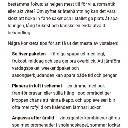
bestämma fokus: är helgen mest till för vila, romantik
eller aktivitet? Om syftet är återhämtning kan det vara
klokt att boka in färre saker och i stället ge plats åt spa-
loungen, lång frukost och kanske en enda utvald
behandling.
Några konkreta tips för att få ut det mesta av vistelsen:
Se över paketen
– färdiga spapaket med logi,
frukost, middag och spa ger bra överblick. Att jämföra
vardagspaket, weekendpaket och
säsongserbjudanden kan spara både tid och pengar.
Planera in luft i schemat
– en timme med bok
framför brasan eller stilla häng i poolområdet ger
kroppen chans att hinna ikapp, och upplevelsen blir
ofta mer rofylld om kalendern lämnar luckor.
Anpassa efter årstid
– vintergäster kombinerar gärna
spa med promenader i snölandskapet, sommar lockar