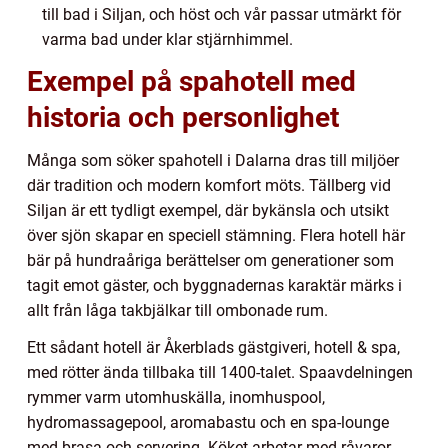
till bad i Siljan, och höst och vår passar utmärkt för
varma bad under klar stjärnhimmel.
Exempel på spahotell med
historia och personlighet
Många som söker spahotell i Dalarna dras till miljöer
där tradition och modern komfort möts. Tällberg vid
Siljan är ett tydligt exempel, där bykänsla och utsikt
över sjön skapar en speciell stämning. Flera hotell här
bär på hundraåriga berättelser om generationer som
tagit emot gäster, och byggnadernas karaktär märks i
allt från låga takbjälkar till ombonade rum.
Ett sådant hotell är Åkerblads gästgiveri, hotell & spa,
med rötter ända tillbaka till 1400-talet. Spaavdelningen
rymmer varm utomhuskälla, inomhuspool,
hydromassagepool, aromabastu och en spa-lounge
med brasa och servering. Köket arbetar med råvaror