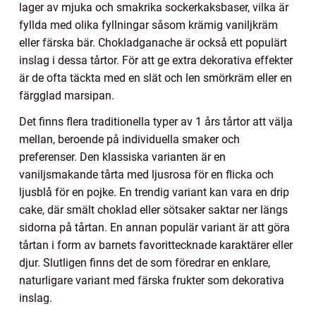
lager av mjuka och smakrika sockerkaksbaser, vilka är
fyllda med olika fyllningar såsom krämig vaniljkräm
eller färska bär. Chokladganache är också ett populärt
inslag i dessa tårtor. För att ge extra dekorativa effekter
är de ofta täckta med en slät och len smörkräm eller en
färgglad marsipan.
Det finns flera traditionella typer av 1 års tårtor att välja
mellan, beroende på individuella smaker och
preferenser. Den klassiska varianten är en
vaniljsmakande tårta med ljusrosa för en flicka och
ljusblå för en pojke. En trendig variant kan vara en drip
cake, där smält choklad eller sötsaker saktar ner längs
sidorna på tårtan. En annan populär variant är att göra
tårtan i form av barnets favorittecknade karaktärer eller
djur. Slutligen finns det de som föredrar en enklare,
naturligare variant med färska frukter som dekorativa
inslag.