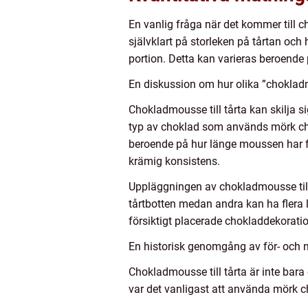
En vanlig fråga när det kommer till
självklart på storleken på tårtan oc
portion. Detta kan varieras beroende 
En diskussion om hur olika ”chokladmo
Chokladmousse till tårta kan skilja s
typ av choklad som används mörk cho
beroende på hur länge moussen har f
krämig konsistens.
Uppläggningen av chokladmousse till 
tårtbotten medan andra kan ha flera l
försiktigt placerade chokladdekoratione
En historisk genomgång av för- och n
Chokladmousse till tårta är inte bara 
var det vanligast att använda mörk 