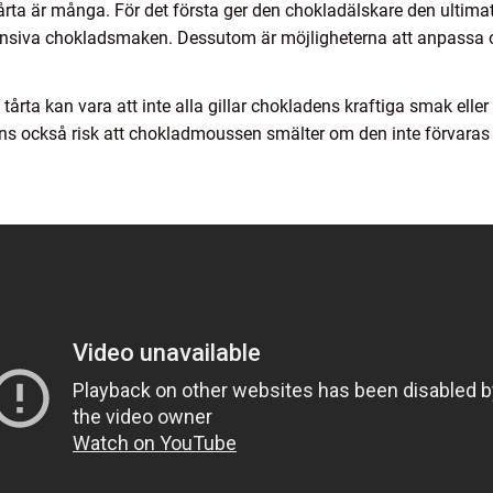
rta är många. För det första ger den chokladälskare den ultimat
nsiva chokladsmaken. Dessutom är möjligheterna att anpassa o
rta kan vara att inte alla gillar chokladens kraftiga smak eller 
inns också risk att chokladmoussen smälter om den inte förvaras o