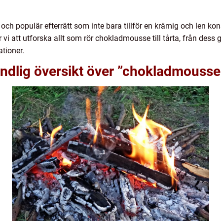
 och populär efterrätt som inte bara tillför en krämig och len ko
i att utforska allt som rör chokladmousse till tårta, från dess
ationer.
ndlig översikt över ”chokladmousse t