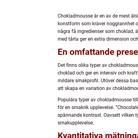
Chokladmousse är en av de mest älska
konstform som kräver noggrannhet oc
några få ingredienser som choklad, 
med tårta ger en extra dimension och g
En omfattande presen
Det finns olika typer av chokladmou
choklad och ger en intensiv och kraftf
mildare smakprofil. Utöver dessa bas
att skapa en variation av chokladmous
Populära typer av chokladmousse till
för en smakrik upplevelse. ”Chocola
spännande kontrast. Oavsett vilken ty
smakupplevelse.
Kvantitativa mätning