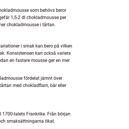
n chokladmousse som behövs beror
ngefär 1,5-2 dl chokladmousse per
 mer chokladmousse i tårtan.
Variationer i smak kan bero på vilken
ak. Konsistensen kan också variera
edan en fastare mousse ger en mer
okladmousse fördelat jämnt över
årtan med chokladflarn, bär eller
l 1700-talets Frankrike. Från början
och smaksättningarna ökat.