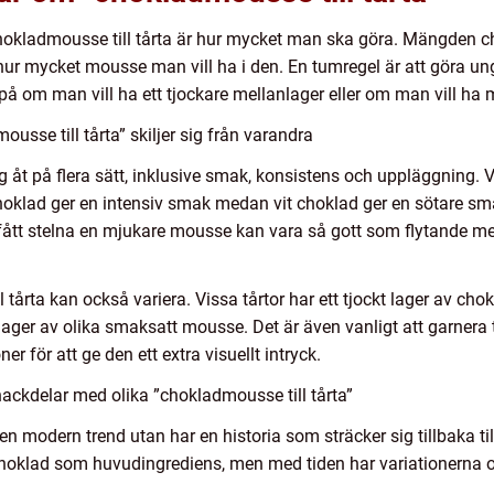
 chokladmousse till tårta är hur mycket man ska göra. Mängde
h hur mycket mousse man vill ha i den. En tumregel är att göra u
på om man vill ha ett tjockare mellanlager eller om man vill ha
usse till tårta” skiljer sig från varandra
ig åt på flera sätt, inklusive smak, konsistens och uppläggning. 
klad ger en intensiv smak medan vit choklad ger en sötare sm
ått stelna en mjukare mousse kan vara så gott som flytande m
tårta kan också variera. Vissa tårtor har ett tjockt lager av ch
ager av olika smaksatt mousse. Det är även vanligt att garnera t
r för att ge den ett extra visuellt intryck.
ackdelar med olika ”chokladmousse till tårta”
en modern trend utan har en historia som sträcker sig tillbaka til
choklad som huvudingrediens, men med tiden har variationerna 