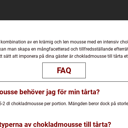
kt kombination av en krämig och len mousse med en intensiv c
an man skapa en mångfacetterad och tillfredsställande efterrät
tt sätt att imponera på dina gäster är chokladmousse till tårta ett
FAQ
usse behöver jag för min tårta?
,5-2 dl chokladmousse per portion. Mängden beror dock på storl
 typerna av chokladmousse till tårta?