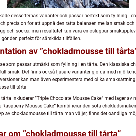
de desserternas varianter och passar perfekt som fyllning i en 
h precision för att uppnå den rätta balansen mellan smak och 
ägg och socker, men resultatet kan vara en oslagbar smakupple
ör den perfekt för särskilda tillfällen.
tation av ”chokladmousse till tårta
sse som passar utmärkt som fyllning i en tårta. Den klassiska
ull smak. Det finns också ljusare varianter gjorda med mjölkchokl
versioner kan man även experimentera med olika smaksättningar,
se till tårta.
 tårta inkluderar ”Triple Chocolate Mousse Cake” med lager av 
te Raspberry Mousse Cake” kombinerar den söta chokladsmaken m
p av chokladmousse till tårta man väljer, finns det oändliga möj
ar om ”chokladmousse till tårta”