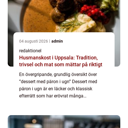
04 augusti 2026
admin
redaktionel
Husmanskost i Uppsala: Tradition,
trivsel och mat som mättar på riktigt
En övergripande, grundlig översikt över
”dessert med päron i ugn” Dessert med
päron i ugn är en läcker och klassisk
efterrätt som har erövrat många
matälskares hjärtan. Genom att kombinera
sötma från mogna päron och värmande
ugnsvärme ska...