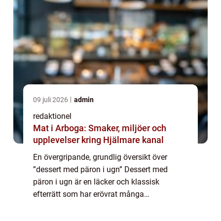
09 juli 2026
admin
redaktionel
Mat i Arboga: Smaker, miljöer och
upplevelser kring Hjälmare kanal
En övergripande, grundlig översikt över
”dessert med päron i ugn” Dessert med
päron i ugn är en läcker och klassisk
efterrätt som har erövrat många
matälskares hjärtan. Genom att kombinera
sötma från mogna päron och värmande