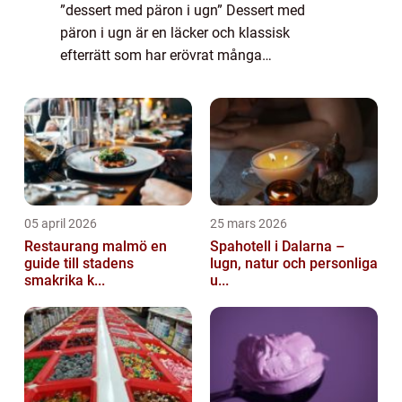
”dessert med päron i ugn” Dessert med
päron i ugn är en läcker och klassisk
efterrätt som har erövrat många
matälskares hjärtan. Genom att kombinera
sötma från mogna päron och värmande
ugnsvärme ska...
05 april 2026
25 mars 2026
Restaurang malmö en
Spahotell i Dalarna –
guide till stadens
lugn, natur och personliga
smakrika k...
u...