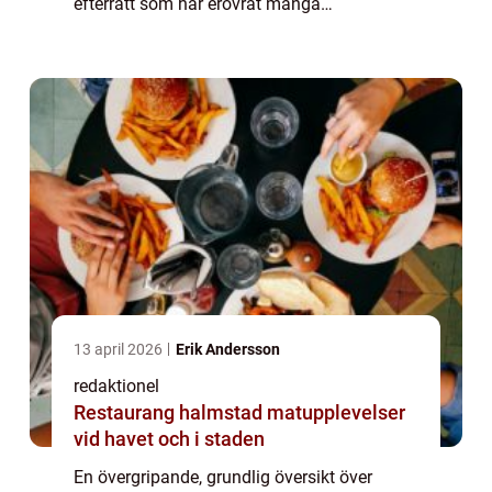
efterrätt som har erövrat många
matälskares hjärtan. Genom att kombinera
sötma från mogna päron och värmande
ugnsvärme ska...
13 april 2026
Erik Andersson
redaktionel
Restaurang halmstad matupplevelser
vid havet och i staden
En övergripande, grundlig översikt över