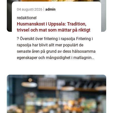
04 augusti 2026
admin
redaktionel
Husmanskost i Uppsala: Tradition,
trivsel och mat som mättar på riktigt
? Översikt över fritering i rapsolja Fritering i
rapsolja har blivit allt mer populärt de
senaste åren på grund av dess hälsosamma
egenskaper och mångsidighet i matlagning.
Rapsolja är en vegetabilisk olja som är rik
på enkelomättat fett och innehåll...