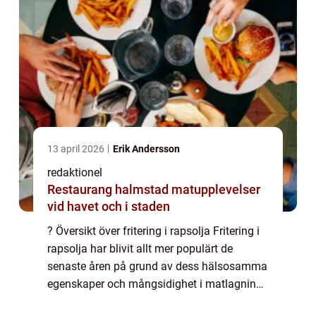
13 april 2026
Erik Andersson
redaktionel
Restaurang halmstad matupplevelser
vid havet och i staden
? Översikt över fritering i rapsolja Fritering i
rapsolja har blivit allt mer populärt de
senaste åren på grund av dess hälsosamma
egenskaper och mångsidighet i matlagning.
Rapsolja är en vegetabilisk olja som är rik