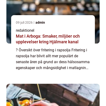
09 juli 2026
admin
redaktionel
Mat i Arboga: Smaker, miljöer och
upplevelser kring Hjälmare kanal
? Översikt över fritering i rapsolja Fritering i
rapsolja har blivit allt mer populärt de
senaste åren på grund av dess hälsosamma
egenskaper och mångsidighet i matlagning.
Rapsolja är en vegetabilisk olja som är rik
på enkelomättat fett och innehåll...