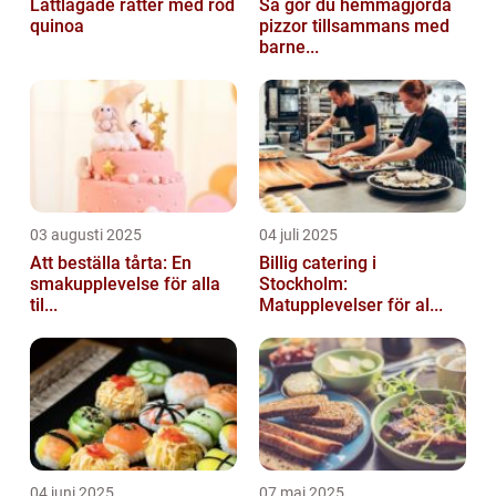
Lättlagade rätter med röd
Så gör du hemmagjorda
quinoa
pizzor tillsammans med
barne...
03 augusti 2025
04 juli 2025
Att beställa tårta: En
Billig catering i
smakupplevelse för alla
Stockholm:
til...
Matupplevelser för al...
04 juni 2025
07 maj 2025