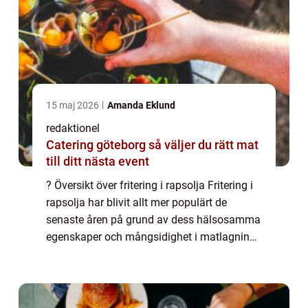
15 maj 2026
Amanda Eklund
redaktionel
Catering göteborg så väljer du rätt mat
till ditt nästa event
? Översikt över fritering i rapsolja Fritering i
rapsolja har blivit allt mer populärt de
senaste åren på grund av dess hälsosamma
egenskaper och mångsidighet i matlagning.
Rapsolja är en vegetabilisk olja som är rik
på enkelomättat fett och innehåll...