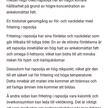
medan High Oleic-rapsolja har en något kortare
hållbarhet på grund av högre koncentration av
enkelomättat fett.
En historisk genomgång av för- och nackdelar med
fritering i rapsolja
Fritering i rapsolja har sina fördelar och nackdelar som
går tillbaka till tidiga tider. En av de största fördelarna är
att rapsolja innehåller en hög halt av enkelomättat fett
och omega-3-fettsyror, vilket kan bidra till att minska
risken för hjärt- och kärlsjukdomar.
Dessutom har rapsolja en hög rökpunkt, vilket gör den
till ett säkert val för fritering vid höga temperaturer.
Detta innebär att maten inte kommer att brännas och
att farliga ämnen inte kommer att bildas.
Å andra sidan kan fritering i rapsolja vara kaloririk och
överkonsumtion kan leda till viktökning. Det är viktigt