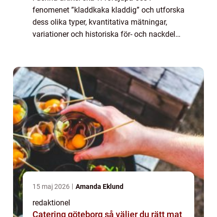
fenomenet ”kladdkaka kladdig” och utforska
dess olika typer, kvantitativa mätningar,
variationer och historiska för- och nackdelar.
Vi kommer att ge en övergripande översikt
av denna läckerhet och ge ...
15 maj 2026
Amanda Eklund
redaktionel
Catering göteborg så väljer du rätt mat