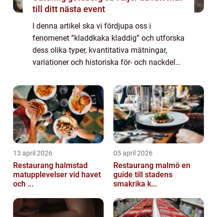
till ditt nästa event
I denna artikel ska vi fördjupa oss i
fenomenet ”kladdkaka kladdig” och utforska
dess olika typer, kvantitativa mätningar,
variationer och historiska för- och nackdelar.
Vi kommer att ge en övergripande översikt
av denna läckerhet och ge ...
13 april 2026
05 april 2026
Restaurang halmstad
Restaurang malmö en
matupplevelser vid havet
guide till stadens
och ...
smakrika k...