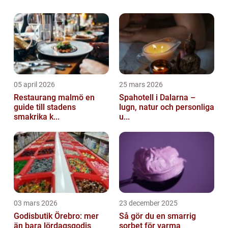
lätthanterlig konsistens, och en fantastisk
smak, är denna kaka en favori...
05 april 2026
25 mars 2026
Restaurang malmö en
Spahotell i Dalarna –
guide till stadens
lugn, natur och personliga
smakrika k...
u...
03 mars 2026
23 december 2025
Godisbutik Örebro: mer
Så gör du en smarrig
än bara lördagsgodis
sorbet för varma