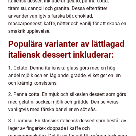
italiensk dessert inkluderar gelato, panna cotta,
tiramisu, cannoli och granita. Dessa efterrätter
använder vanligtvis färska bär, choklad,
mascarponeost, kaffe, nötter och vanilj för att skapa en
smakrik upplevelse.
Populära varianter av lättlagad
italiensk dessert inkluderar:
1. Gelato: Denna italienska glass görs med en hög
andel mjölk och en låg andel grädde, vilket ger en len
och krämig konsistens.
2. Panna cotta: En mjuk och silkeslen dessert som görs
med gelatin, socker, mjölk och grädde. Den serveras
vanligtvis med färska bär eller en söt sås.
3. Tiramisu: En klassisk italiensk dessert som består av
lager av fingerkex doppade i kaffe och
mascarponekräm. Det är en favorit för många tack vare