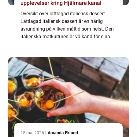
upplevelser kring Hjälmare kanal
Översikt över lättlagad italiensk dessert
Lättlagad italiensk dessert är en härlig
avrundning på vilken måltid som helst. Den
italienska matkulturen är välkänd för sina
sötsaker och sorbet, och lättlagade
variationer är inget undantag. Dessa
desserte...
15 maj 2026
Amanda Eklund