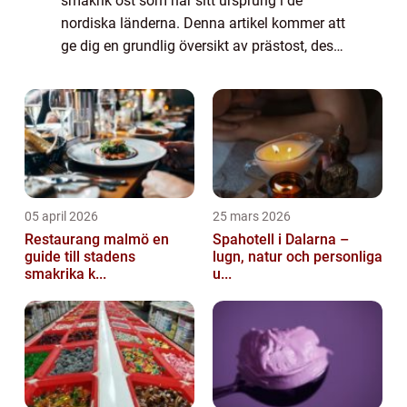
smakrik ost som har sitt ursprung i de
nordiska länderna. Denna artikel kommer att
ge dig en grundlig översikt av prästost, dess
olika typer, popularitet, och kvantitativa
mätningar. Vi kommer också att diskutera...
05 april 2026
25 mars 2026
Restaurang malmö en
Spahotell i Dalarna –
guide till stadens
lugn, natur och personliga
smakrika k...
u...