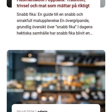
trivsel och mat som mättar på riktigt
Snabb fika: En guide till en snabb och
smakfull matupplevelse En övergripande,
grundlig översikt över ”snabb fika” I dagens
hektiska samhälle har snabb fika blivit en
viktig del av det dagliga livet för många mat-
och dryckesentusiaster. ...
09 juli 2026
admin