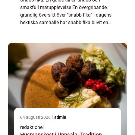
smakfull matupplevelse En övergripande,
grundlig översikt över ”snabb fika” I dagens
hektiska samhälle har snabb fika blivit en
viktig del av det dagliga livet för många mat-
och dryckesentusiaster. ...
04 augusti 2026
admin
redaktionel
Husmanskost i Uppsala: Tradition,