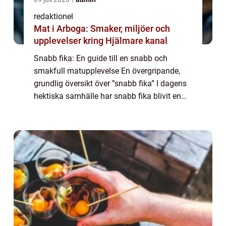
redaktionel
Mat i Arboga: Smaker, miljöer och
upplevelser kring Hjälmare kanal
Snabb fika: En guide till en snabb och
smakfull matupplevelse En övergripande,
grundlig översikt över ”snabb fika” I dagens
hektiska samhälle har snabb fika blivit en
viktig del av det dagliga livet för många mat-
och dryckesentusiaster. ...