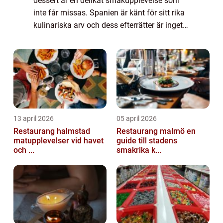
dessert är en delikat smakupplevelse som
inte får missas. Spanien är känt för sitt rika
kulinariska arv och dess efterrätter är inget
undantag. Denna artikel kommer att ge dig
en grundlig översikt över spansk desse...
13 april 2026
05 april 2026
Restaurang halmstad
Restaurang malmö en
matupplevelser vid havet
guide till stadens
och ...
smakrika k...