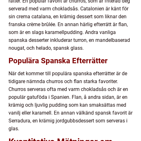
rätter. En populär favorit är churros, som är friterad deg
serverad med varm chokladsås. Catalonien är känt för
sin crema catalana, en krämig dessert som liknar den
franska crème brûlée. En annan härlig efterrätt är flan,
som är en slags karamellpudding. Andra vanliga
spanska desserter inkluderar turron, en mandelbaserad
nougat, och helado, spansk glass.
Populära Spanska Efterrätter
När det kommer till populära spanska efterrätter är de
tidigare nämnda churros och flan starka favoriter.
Churros serveras ofta med varm chokladsås och är en
populär gatuföda i Spanien. Flan, å andra sidan, är en
krämig och ljuvlig pudding som kan smaksättas med
vanilj eller karamell. En annan välkänd spansk favorit är
Serradura, en krämig jordgubbsdessert som serveras i
glas.