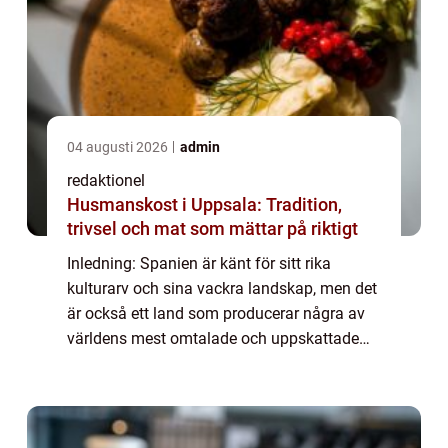
04 augusti 2026
admin
redaktionel
Husmanskost i Uppsala: Tradition,
trivsel och mat som mättar på riktigt
Inledning: Spanien är känt för sitt rika
kulturarv och sina vackra landskap, men det
är också ett land som producerar några av
världens mest omtalade och uppskattade
ostar. Spansk ost är inte bara en del av
landets kulinariska tradition, utan också e...