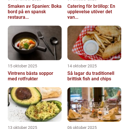
Smaken av Spanien: Boka
Catering för bröllop: En
bord på en spansk
upplevelse utöver det
restaura...
van...
15 oktober 2025
14 oktober 2025
Vintrens bästa soppor
Så lagar du traditionell
med rotfrukter
brittisk fish and chips
13 oktober 2025
06 oktober 2025