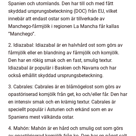
Spanien och utomlands. Den har till och med fått
skyddad ursprungsbeteckning (DOC) från EU, vilket
innebär att endast ostar som är tillverkade av
Manchego-fårmjölk i regionen La Mancha får kallas
”Manchego”.
2. Idiazabal: Idiazabal är en halvhård ost som görs av
fårmjölk eller en blandning av fårmjölk och komjölk.
Den har en rökig smak och en fast, smulig textur.
Idiazabal är populär i Baskien och Navarra och har
också erhållit skyddad ursprungsbeteckning.
3. Cabrales: Cabrales är en blåmögelost som görs av
opastöriserad komjölk från get, ko och/eller får. Den har
en intensiv smak och en krämig textur. Cabrales är
speciellt populär i Asturien och erkänd som en av
Spaniens mest välkända ostar.
4. Mahón: Mahón är en hård och smulig ost som görs
av opastöriserad komjölk från ko. Den har en något salt