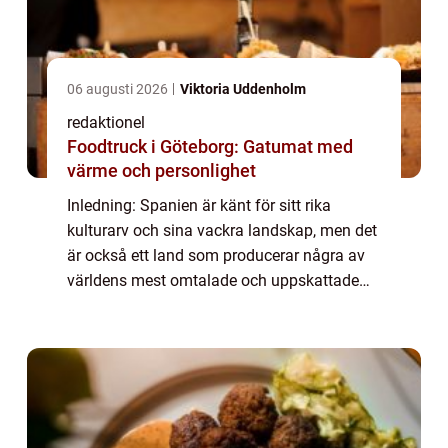
06 augusti 2026
Viktoria Uddenholm
redaktionel
Foodtruck i Göteborg: Gatumat med
värme och personlighet
Inledning: Spanien är känt för sitt rika
kulturarv och sina vackra landskap, men det
är också ett land som producerar några av
världens mest omtalade och uppskattade
ostar. Spansk ost är inte bara en del av
landets kulinariska tradition, utan också e...