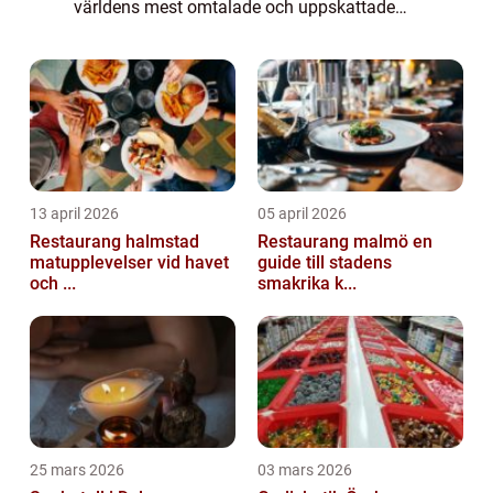
världens mest omtalade och uppskattade
ostar. Spansk ost är inte bara en del av
landets kulinariska tradition, utan också e...
13 april 2026
05 april 2026
Restaurang halmstad
Restaurang malmö en
matupplevelser vid havet
guide till stadens
och ...
smakrika k...
25 mars 2026
03 mars 2026