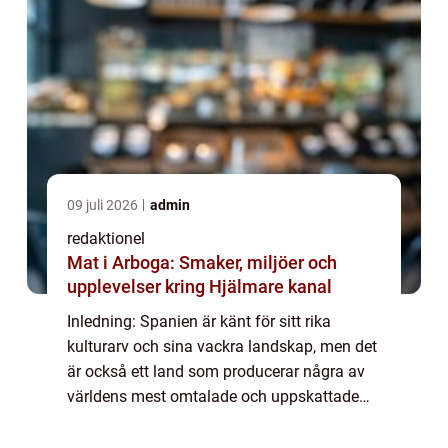
09 juli 2026
admin
redaktionel
Mat i Arboga: Smaker, miljöer och
upplevelser kring Hjälmare kanal
Inledning: Spanien är känt för sitt rika
kulturarv och sina vackra landskap, men det
är också ett land som producerar några av
världens mest omtalade och uppskattade
ostar. Spansk ost är inte bara en del av
landets kulinariska tradition, utan också e...