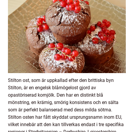
Stilton ost, som är uppkallad efter den brittiska byn
Stilton, är en engelsk blåmögelost gjord av
opastöriserad komjölk. Den har en distinkt blå
mönstring, en krämig, smörig konsistens och en sälta
som är perfekt balanserad med dess milda sötma.
Stilton osten har fått skyddat ursprungsnamn inom EU,
vilket innebär att den kan tillverkas endast i tre specifika
regioner i Storbritannien – Derbyshire, Leicestershire