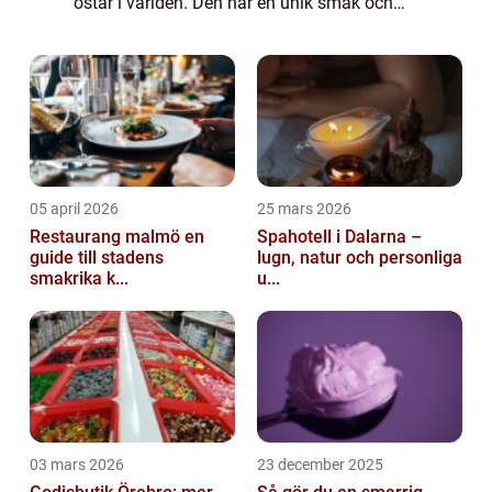
ostar i världen. Den har en unik smak och
har blivit synonymt med kvalitet och
tradition. I denna artikel kommer vi...
05 april 2026
25 mars 2026
Restaurang malmö en
Spahotell i Dalarna –
guide till stadens
lugn, natur och personliga
smakrika k...
u...
03 mars 2026
23 december 2025