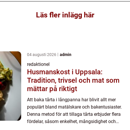
Läs fler inlägg här
04 augusti 2026
admin
redaktionel
Husmanskost i Uppsala:
Tradition, trivsel och mat som
mättar på riktigt
Att baka tårta i långpanna har blivit allt mer
populärt bland matälskare och bakentusiaster.
Denna metod för att tillaga tårta erbjuder flera
fördelar, såsom enkelhet, mångsidighet och
möjligheten att mata en stor mängd människor. I