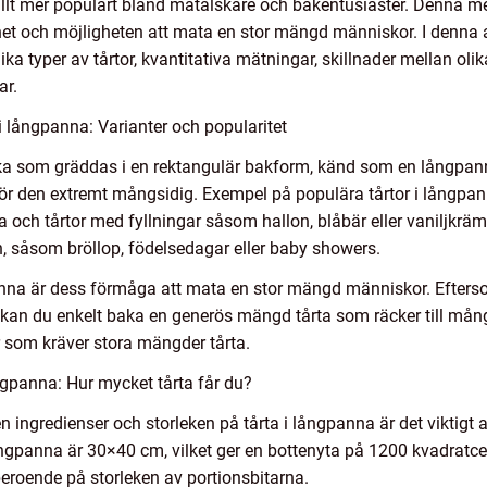
allt mer populärt bland matälskare och bakentusiaster. Denna meto
et och möjligheten att mata en stor mängd människor. I denna art
a typer av tårtor, kvantitativa mätningar, skillnader mellan olik
ar.
i långpanna: Varianter och popularitet
ka som gräddas i en rektangulär bakform, känd som en långpanna.
ör den extremt mångsidig. Exempel på populära tårtor i långpan
och tårtor med fyllningar såsom hallon, blåbär eller vaniljkrä
en, såsom bröllop, födelsedagar eller baby showers.
panna är dess förmåga att mata en stor mängd människor. Efters
 kan du enkelt baka en generös mängd tårta som räcker till många
gar som kräver stora mängder tårta.
ngpanna: Hur mycket tårta får du?
 ingredienser och storleken på tårta i långpanna är det viktigt a
ångpanna är 30×40 cm, vilket ger en bottenyta på 1200 kvadratc
 beroende på storleken av portionsbitarna.