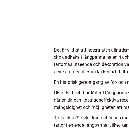
Det är viktigt att notera att skillnad
chokladkaka i långpanna ha en rik c
tårtornas utseende och dekoration vari
den kommer att vara läcker och tillfr
En historisk genomgång av för- och 
Historiskt sett har tårtor i långpann
när enkla och kostnadseffektiva recep
mångsidighet och möjligheten att m
Trots sina fördelar kan det finnas nå
tårtor i en enda långpanna, vilket ka