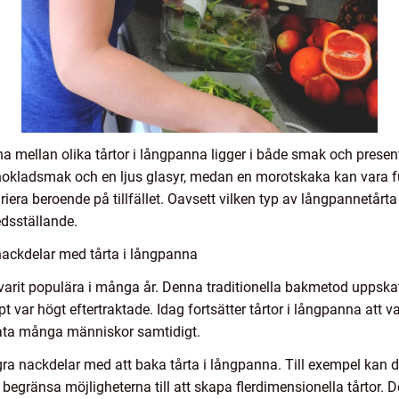
erna mellan olika tårtor i långpanna ligger i både smak och presen
hokladsmak och en ljus glasyr, medan en morotskaka kan vara 
era beroende på tillfället. Oavsett vilken typ av långpannetårta 
edsställande.
nackdelar med tårta i långpanna
a varit populära i många år. Denna traditionella bakmetod uppskat
t var högt eftertraktade. Idag fortsätter tårtor i långpanna att 
ata många människor samtidigt.
gra nackdelar med att baka tårta i långpanna. Till exempel kan de
n begränsa möjligheterna till att skapa flerdimensionella tårtor.