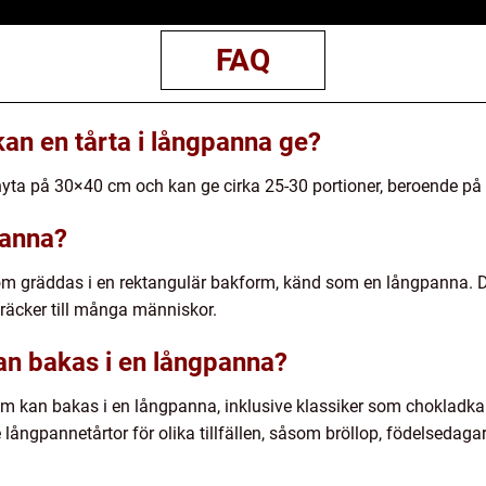
FAQ
an en tårta i långpanna ge?
yta på 30×40 cm och kan ge cirka 25-30 portioner, beroende på 
panna?
som gräddas i en rektangulär bakform, känd som en långpanna. 
räcker till många människor.
kan bakas i en långpanna?
som kan bakas i en långpanna, inklusive klassiker som chokladk
långpannetårtor för olika tillfällen, såsom bröllop, födelsedag