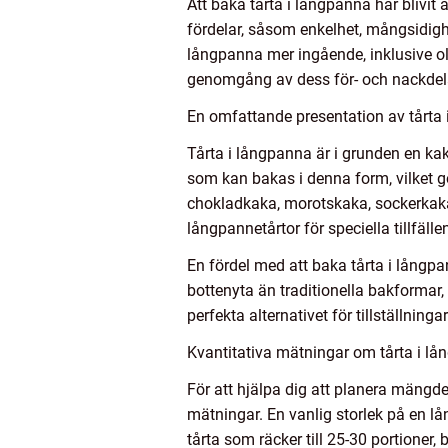
Att baka tårta i långpanna har blivit 
fördelar, såsom enkelhet, mångsidigh
långpanna mer ingående, inklusive olik
genomgång av dess för- och nackdel
En omfattande presentation av tårta 
Tårta i långpanna är i grunden en ka
som kan bakas i denna form, vilket g
chokladkaka, morotskaka, sockerkaka 
långpannetårtor för speciella tillfäll
En fördel med att baka tårta i lång
bottenyta än traditionella bakformar,
perfekta alternativet för tillställnin
Kvantitativa mätningar om tårta i lå
För att hjälpa dig att planera mängden
mätningar. En vanlig storlek på en l
tårta som räcker till 25-30 portioner,