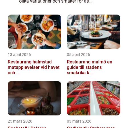
olika variationer och smaker för att
tillfredsställa de mest krävande av
dryckesentusiaster. I denna artikel kommer
vi att utfor...
13 april 2026
05 april 2026
Restaurang halmstad
Restaurang malmö en
matupplevelser vid havet
guide till stadens
och ...
smakrika k...
25 mars 2026
03 mars 2026