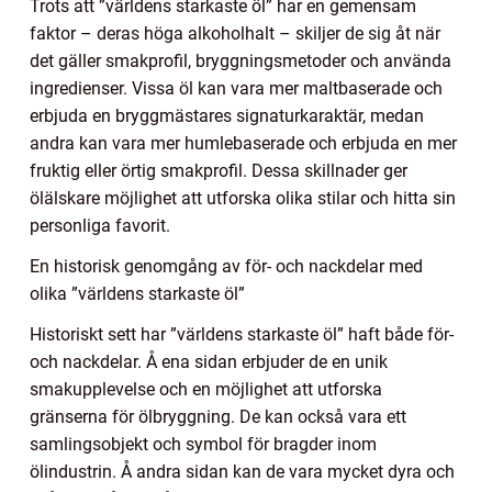
Trots att ”världens starkaste öl” har en gemensam
faktor – deras höga alkoholhalt – skiljer de sig åt när
det gäller smakprofil, bryggningsmetoder och använda
ingredienser. Vissa öl kan vara mer maltbaserade och
erbjuda en bryggmästares signaturkaraktär, medan
andra kan vara mer humlebaserade och erbjuda en mer
fruktig eller örtig smakprofil. Dessa skillnader ger
ölälskare möjlighet att utforska olika stilar och hitta sin
personliga favorit.
En historisk genomgång av för- och nackdelar med
olika ”världens starkaste öl”
Historiskt sett har ”världens starkaste öl” haft både för-
och nackdelar. Å ena sidan erbjuder de en unik
smakupplevelse och en möjlighet att utforska
gränserna för ölbryggning. De kan också vara ett
samlingsobjekt och symbol för bragder inom
ölindustrin. Å andra sidan kan de vara mycket dyra och