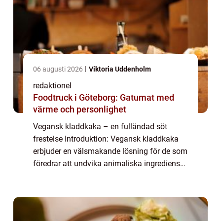
06 augusti 2026
Viktoria Uddenholm
redaktionel
Foodtruck i Göteborg: Gatumat med
värme och personlighet
Vegansk kladdkaka – en fulländad söt
frestelse Introduktion: Vegansk kladdkaka
erbjuder en välsmakande lösning för de som
föredrar att undvika animaliska ingredienser
i sina bakverk. Den överraskande krämiga
och chokladiga konsistensen kombiner...