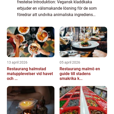
frestelse Introduktion: Vegansk kladdkaka
erbjuder en välsmakande lösning för de som
föredrar att undvika animaliska ingredienser
i sina bakverk. Den överraskande krämiga
och chokladiga konsistensen kombiner...
13 april 2026
05 april 2026
Restaurang halmstad
Restaurang malmö en
matupplevelser vid havet
guide till stadens
och ...
smakrika k...