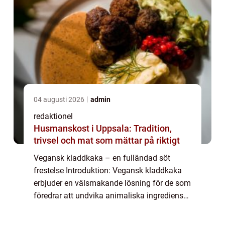
04 augusti 2026
admin
redaktionel
Husmanskost i Uppsala: Tradition,
trivsel och mat som mättar på riktigt
Vegansk kladdkaka – en fulländad söt
frestelse Introduktion: Vegansk kladdkaka
erbjuder en välsmakande lösning för de som
föredrar att undvika animaliska ingredienser
i sina bakverk. Den överraskande krämiga
och chokladiga konsistensen kombiner...